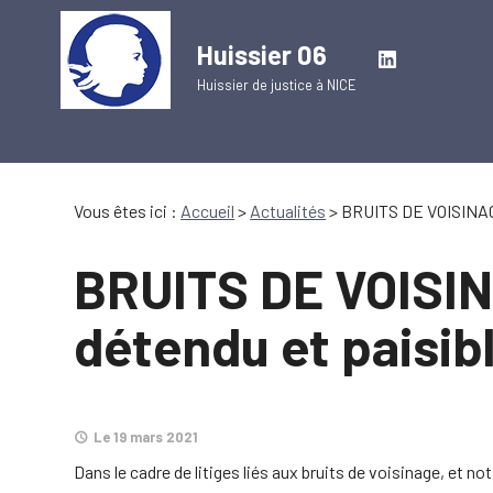
Panneau de gestion des cookies
Huissier 06
Huissier de justice à
NICE
Vous êtes ici :
Accueil
>
Actualités
> BRUITS DE VOISINAGE
BRUITS DE VOISIN
détendu et paisibl
Le 19 mars 2021
Dans le cadre de litiges liés aux bruits de voisinage, et n