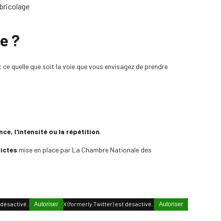
 bricolage
e ?
et ce quelle que soit la voie que vous envisagez de prendre
nce, l'intensité ou la répétition
.
rictes
mise en place par La Chambre Nationale des
 désactivé.
X (formerly Twitter) est désactivé.
Autoriser
Autoriser