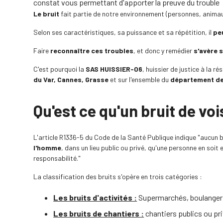
constat vous permettant d'apporter la preuve du trouble
Le bruit
fait partie de notre environnement (personnes, animaux,
Selon ses caractéristiques, sa puissance et sa répétition, il
pe
Faire
reconnaître ces troubles
, et donc y remédier
s'avère s
C'est pourquoi la
SAS HUISSIER-06
, huissier de justice à la r
du Var, Cannes, Grasse
et sur l'ensemble du
département de
Qu'est ce qu'un bruit de vo
L'article R1336-5 du Code de la Santé Publique indique "aucun b
l'homme
, dans un lieu public ou privé, qu'une personne en soit
responsabilité."
La classification des bruits s'opère en trois catégories :
Les bruits d'activités :
Supermarchés, boulangerie
Les bruits de chantiers :
chantiers publics ou pri