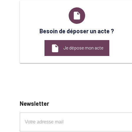
insert_drive_file
Besoin de déposer un acte ?
insert_drive_file
Je dépose mon acte
Newsletter