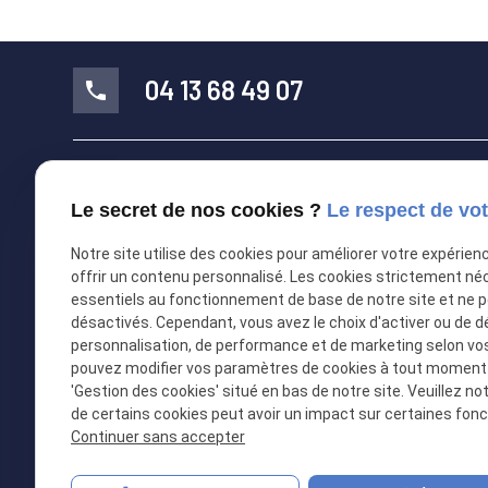
04 13 68 49 07
phone
31 Rue de Paris
place
06000 NICE
Le secret de nos cookies ?
Le respect de vot
Notre site utilise des cookies pour améliorer votre expérien
offrir un contenu personnalisé. Les cookies strictement né
mail
contact@huissier-06-nice.com
essentiels au fonctionnement de base de notre site et ne 
désactivés. Cependant, vous avez le choix d'activer ou de d
personnalisation, de performance et de marketing selon vo
pouvez modifier vos paramètres de cookies à tout moment en
Réseaux sociaux
'Gestion des cookies' situé en bas de notre site. Veuillez no
de certains cookies peut avoir un impact sur certaines fonct
Continuer sans accepter