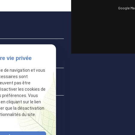
Google Ma
re vie privée
ce de navigation et vous
cessaires sont
peuvent pas être
ésactiver les cookies de
s préférences. Vous
 cliquant sur le lien
ter que la désactivation
ionnalités du site.