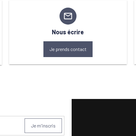
mail_outline
Nous écrire
Je prends contact