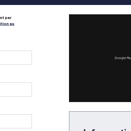
nt par
ition au
Google Ma