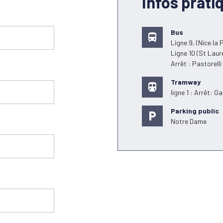
Infos prati
Bus
directions_bus
Ligne 9, (Nice la 
Ligne 10 (St Laur
Arrêt : Pastorelli
Tramway
directions_subway
ligne 1 : Arrêt: 
Parking public
local_parking
Notre Dame