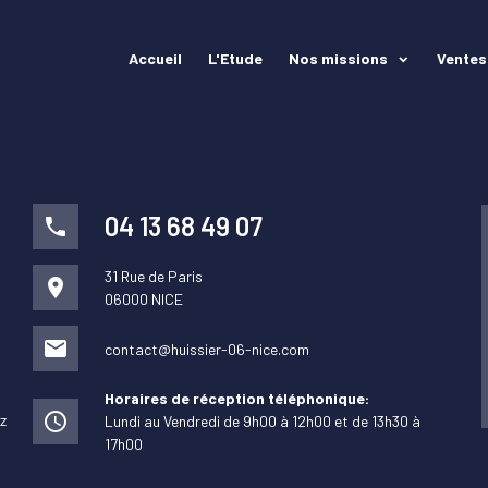
Accueil
L'Etude
Nos missions
Ventes
04 13 68 49 07
phone
31 Rue de Paris
place
06000 NICE
mail
contact@huissier-06-nice.com
Horaires de réception téléphonique:
access_time
z
Lundi au Vendredi de 9h00 à 12h00 et de 13h30 à
17h00