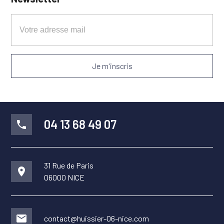
04 13 68 49 07
phone
31 Rue de Paris
place
06000 NICE
mail
contact@huissier-06-nice.com