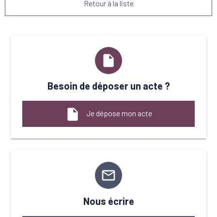
Retour à la liste
insert_drive_file
Besoin de déposer un acte ?
insert_drive_file
Je dépose mon acte
mail_outline
Nous écrire