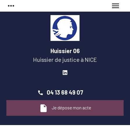
Panneau de gestion des cookies
more_horiz
menu
Huissier 06
Huissier de justice à
NICE
04 13 68 49 07
insert_drive_file
Je dépose mon acte