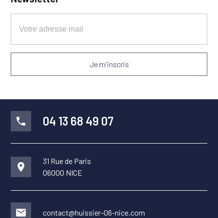
04 13 68 49 07
phone
31 Rue de Paris
place
06000 NICE
mail
contact@huissier-06-nice.com