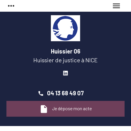
Panneau de gestion des cookies
more_horiz
menu
Huissier 06
Huissier de justice à
NICE
04 13 68 49 07
insert_drive_file
Je dépose mon acte