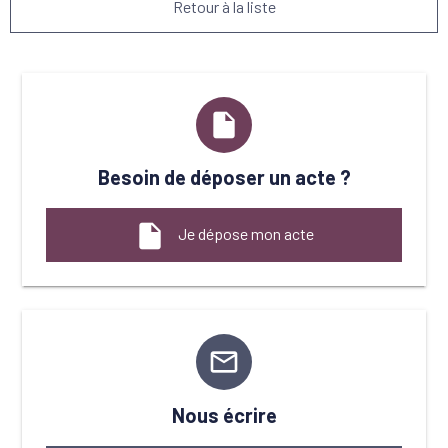
Retour à la liste
insert_drive_file
Besoin de déposer un acte ?
insert_drive_file
Je dépose mon acte
mail_outline
Nous écrire